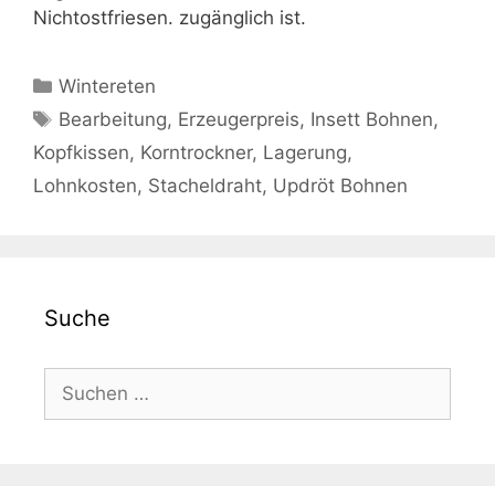
Nichtostfriesen. zugänglich ist.
Kategorien
Wintereten
Schlagwörter
Bearbeitung
,
Erzeugerpreis
,
Insett Bohnen
,
Kopfkissen
,
Korntrockner
,
Lagerung
,
Lohnkosten
,
Stacheldraht
,
Updröt Bohnen
Suche
Suche
nach: