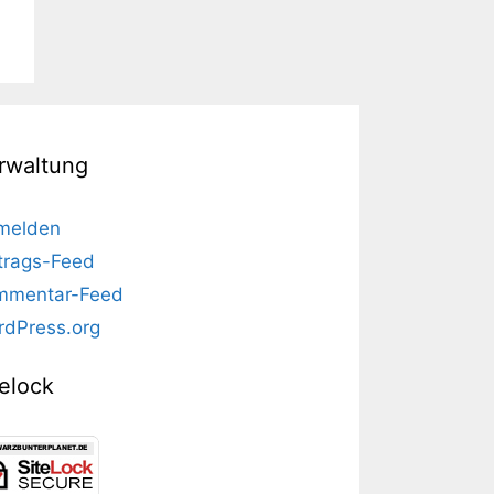
rwaltung
melden
trags-Feed
mmentar-Feed
dPress.org
telock