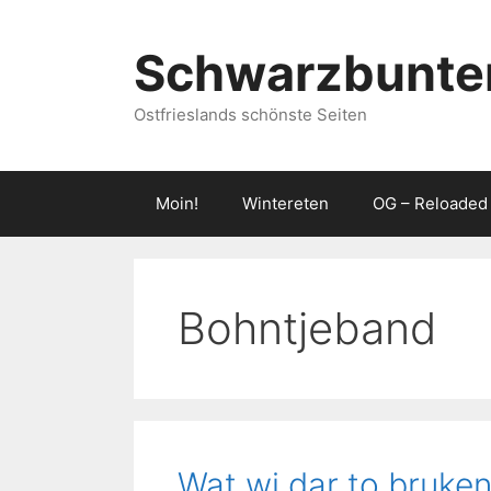
Zum
Inhalt
Schwarzbunter
springen
Ostfrieslands schönste Seiten
Moin!
Wintereten
OG – Reloaded
Bohntjeband
Wat wi dar to bruke