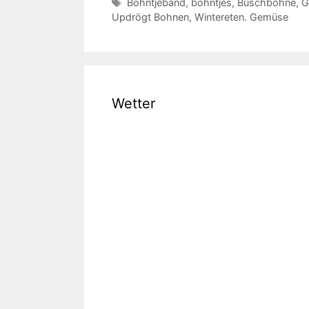
Schlagwörter
Bohntjeband
,
bohntjes
,
Buschbohne
,
G
Updrögt Bohnen
,
Wintereten. Gemüse
Wetter