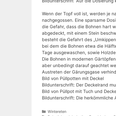
Bildunterschrift Auf die Dosierung
Wenn der Topf voll ist, werden je
nachgegossen. Eine sparsame Dosie
die Gefahr, dass die Bohnen hart w
abgedeckt, mit einem Stein beschwe
besteht die Gefahrt des „Umkippe
bei dem die Bohnen etwa die Hälfte
Tage ausgewaschen, sowie Holzdeck
Die Bohnen in modernen Gärtöpfen 
aber unbedingt darauf geachtet w
Austreten der Gärungsgase verhinder
Bild von Püllpotten mit Deckel
Bildunterschrift: Der Deckelrand mu
Bild von Püllpot mit Tuch und Decke
Bildunterschrift: Die herkömmliche A
Kategorien
Wintereten