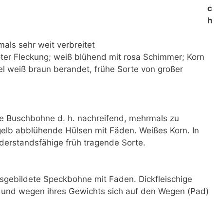
c
h
als sehr weit verbreitet
roter Fleckung; weiß blühend mit rosa Schimmer; Korn
l weiß braun berandet, frühe Sorte von großer
e Buschbohne d. h. nachreifend, mehrmals zu
 gelb abblühende Hülsen mit Fäden. Weißes Korn. In
erstandsfähige früh tragende Sorte.
gebildete Speckbohne mit Faden. Dickfleischige
n und wegen ihres Gewichts sich auf den Wegen (Pad)