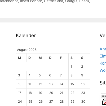
artenbohne
,
Insett Bohnen
,
Ostfriesland
,
Saatgut
,
Speck
,
Kalender
Ve
An
August 2026
Ein
M
D
M
D
F
S
S
Ko
1
2
Wor
3
4
5
6
7
8
9
Si
10
11
12
13
14
15
16
17
18
19
20
21
22
23
24
25
26
27
28
29
30